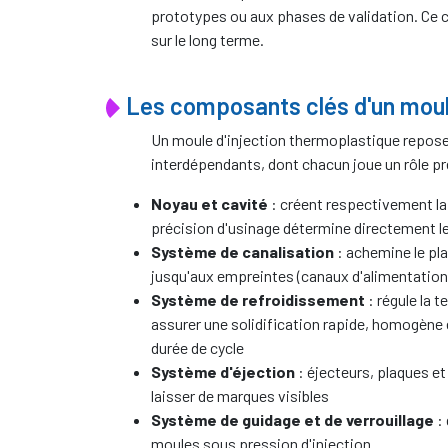
prototypes ou aux phases de validation. Ce c
sur le long terme.
Les composants clés d'un mou
Un moule d'injection thermoplastique repos
interdépendants, dont chacun joue un rôle pré
Noyau et cavité
: créent respectivement la f
précision d'usinage détermine directement le
Système de canalisation
: achemine le pla
jusqu'aux empreintes (canaux d'alimentation, 
Système de refroidissement
: régule la 
assurer une solidification rapide, homogène 
durée de cycle
Système d'éjection
: éjecteurs, plaques et 
laisser de marques visibles
Système de guidage et de verrouillage
: 
moules sous pression d'injection