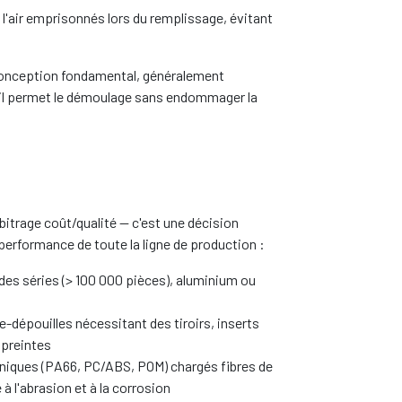
 l'air emprisonnés lors du remplissage, évitant
onception fondamental, généralement
: il permet le démoulage sans endommager la
.
bitrage coût/qualité — c'est une décision
performance de toute la ligne de production :
ndes séries (> 100 000 pièces), aluminium ou
e-dépouilles nécessitant des tiroirs, inserts
mpreintes
hniques (PA66, PC/ABS, POM) chargés fibres de
à l'abrasion et à la corrosion