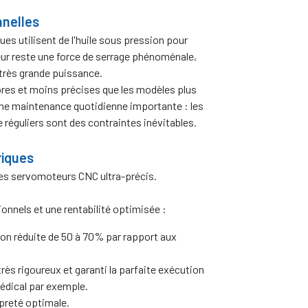
nnelles
ues utilisent de l'huile sous pression pour
jeur reste une force de serrage phénoménale,
 très grande puissance.
vores et moins précises que les modèles plus
une maintenance quotidienne importante : les
e réguliers sont des contraintes inévitables.
riques
es servomoteurs CNC ultra-précis.
nnels et une rentabilité optimisée :
 réduite de 50 à 70% par rapport aux
très rigoureux et garanti la parfaite exécution
édical par exemple.
opreté optimale.